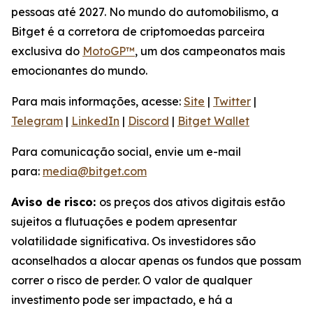
pessoas até 2027. No mundo do automobilismo, a
Bitget é a corretora de criptomoedas parceira
exclusiva do
MotoGP™
, um dos campeonatos mais
emocionantes do mundo.
Para mais informações, acesse:
Site
|
Twitter
|
Telegram
|
LinkedIn
|
Discord
|
Bitget Wallet
Para comunicação social, envie um e-mail
para:
media@bitget.com
Aviso de risco:
os preços dos ativos digitais estão
sujeitos a flutuações e podem apresentar
volatilidade significativa. Os investidores são
aconselhados a alocar apenas os fundos que possam
correr o risco de perder. O valor de qualquer
investimento pode ser impactado, e há a