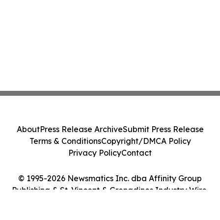
About
Press Release Archive
Submit Press Release
Terms & Conditions
Copyright/DMCA Policy
Privacy Policy
Contact
© 1995-2026 Newsmatics Inc. dba Affinity Group
Publishing & St. Vincent & Grenadines Industry Wire.
All Rights Reserved.